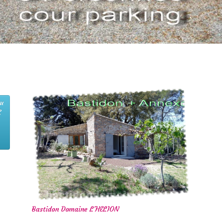
eu
E
Bastidon Domaine L'HELION