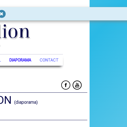
lion
L
DIAPORAMA
CONTACT
ION
(diaporama)