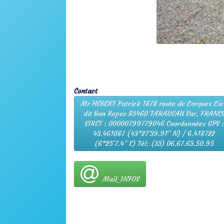
Contact
Mr HEBERT Patrick 1878 route de Lorgues Li
dit Bon Repos 83460 TARADEAU Var, FRANC
SIRET : 00000799779046 Coordonnées GPS :
43.461087 (43°27'39.91" N) / 6.418722
(6°25'7.4" E) Tél: (33) 06.67.63.50.95
Mail_INFOS